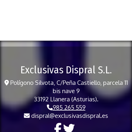
Exclusivas Dispral S.L.
Polígono Silvota, C/Peña Castiello, parcela 11
bis nave 9
33192 Llanera (Asturias).
985 265 559
dispral
exclusivasdispral.es