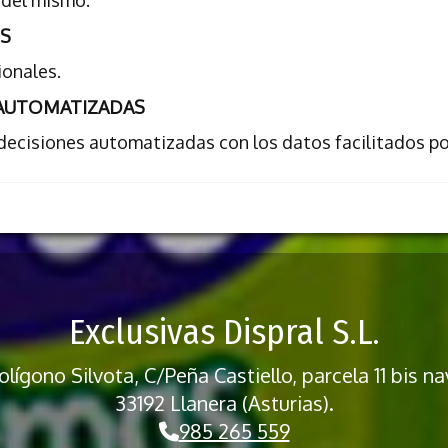
 del mismo.
ES
ionales.
 AUTOMATIZADAS
decisiones automatizadas con los datos facilitados por
Exclusivas Dispral S.L.
lígono Silvota, C/Peña Castiello, parcela 11 bis na
33192 Llanera (Asturias).
985 265 559