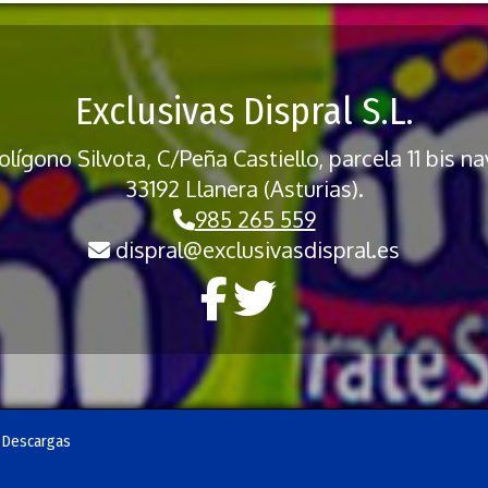
Exclusivas Dispral S.L.
lígono Silvota, C/Peña Castiello, parcela 11 bis na
33192 Llanera (Asturias).
985 265 559
dispral
exclusivasdispral.es
Descargas