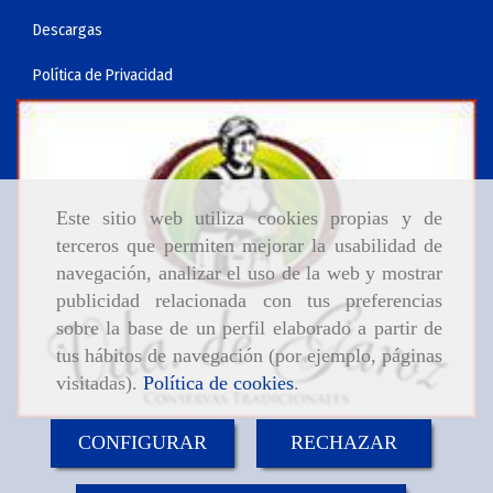
Descargas
Política de Privacidad
Este sitio web utiliza cookies propias y de
terceros que permiten mejorar la usabilidad de
navegación, analizar el uso de la web y mostrar
publicidad relacionada con tus preferencias
sobre la base de un perfil elaborado a partir de
tus hábitos de navegación (por ejemplo, páginas
visitadas).
Política de cookies
.
CONFIGURAR
RECHAZAR