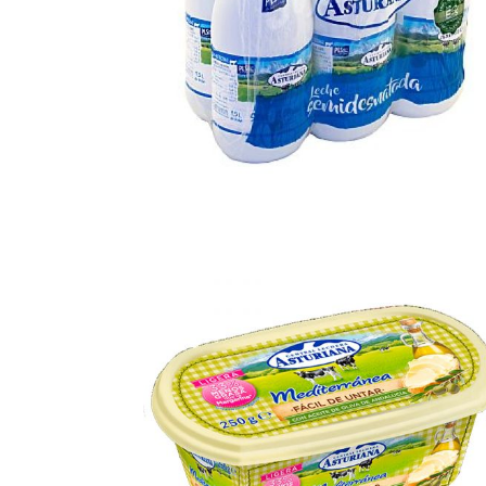
leche semidesnatada
Ampliar
1.5l