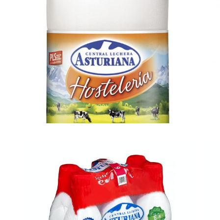
Leche hostelería Grand
l
Ampliar
Creme 1.5 lt
e