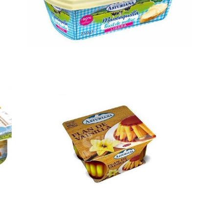
mantequilla barqueta
m
Ampliar
ligera
2