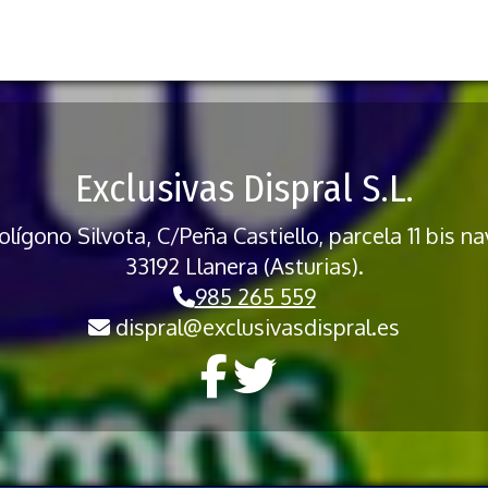
Exclusivas Dispral S.L.
lígono Silvota, C/Peña Castiello, parcela 11 bis na
33192 Llanera (Asturias).
985 265 559
dispral
exclusivasdispral.es