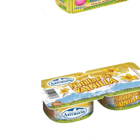
mantequilla barqueta
Ampliar
250gr