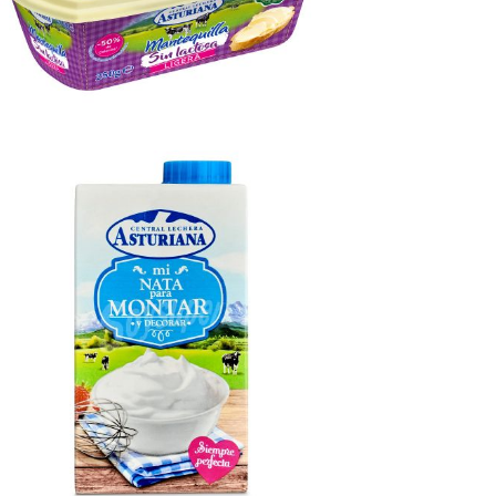
antequilla sin lactosa
Ampliar
50gr