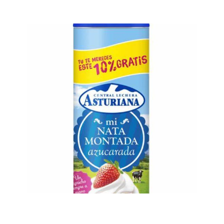
flan vainilla
n
Ampliar
nata spray
Ampliar