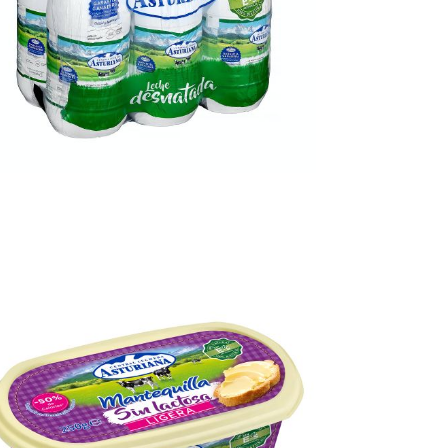
eche desnatada 1.5l
Ampliar