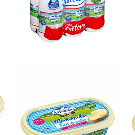
leche entera 1.5l
l
Ampliar