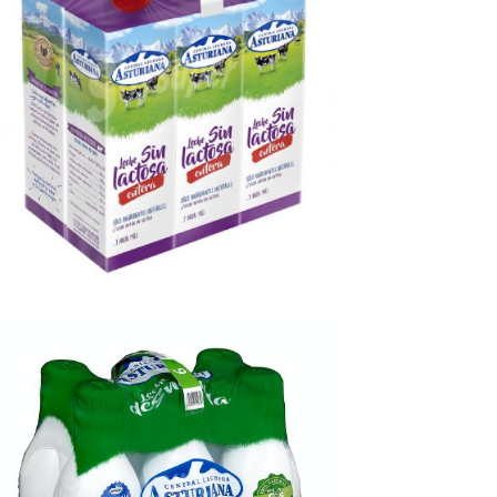
eche sin lactosa
Ampliar
ntera